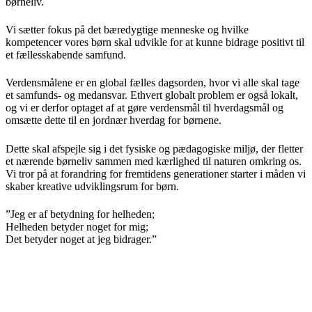
børneliv.
Vi sætter fokus på det bæredygtige menneske og hvilke
kompetencer vores børn skal udvikle for at kunne bidrage positivt til
et fællesskabende samfund.
Verdensmålene er en global fælles dagsorden, hvor vi alle skal tage
et samfunds- og medansvar. Ethvert globalt problem er også lokalt,
og vi er derfor optaget af at gøre verdensmål til hverdagsmål og
omsætte dette til en jordnær hverdag for børnene.
Dette skal afspejle sig i det fysiske og pædagogiske miljø, der fletter
et nærende børneliv sammen med kærlighed til naturen omkring os.
Vi tror på at forandring for fremtidens generationer starter i måden vi
skaber kreative udviklingsrum for børn.
”Jeg er af betydning for helheden;
Helheden betyder noget for mig;
Det betyder noget at jeg bidrager.”