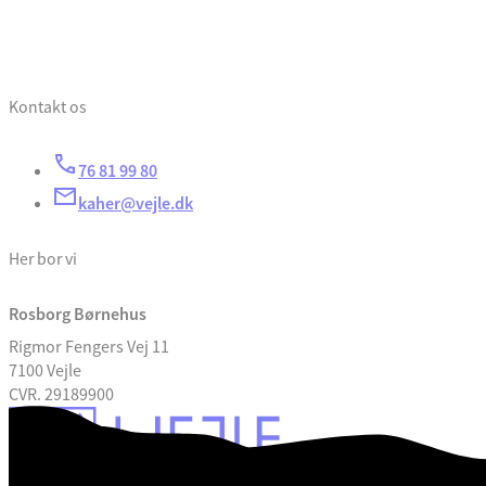
Kontakt os
76 81 99 80
kaher@vejle.dk
Her bor vi
Rosborg Børnehus
Rigmor Fengers Vej 11
7100 Vejle
CVR. 29189900