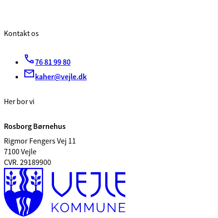
Kontakt os
76 81 99 80
kaher@vejle.dk
Her bor vi
Rosborg Børnehus
Rigmor Fengers Vej 11
7100 Vejle
CVR. 29189900