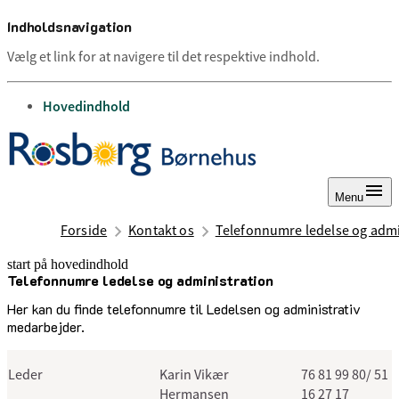
Indholdsnavigation
Vælg et link for at navigere til det respektive indhold.
gå til
Hovedindhold
Menu
Forside
Kontakt os
Telefonnumre ledelse og admi
start på hovedindhold
Telefonnumre ledelse og administration
senest opdateret 12. februar 2026
Her kan du finde telefonnumre til Ledelsen og administrativ
medarbejder.
Leder
Karin Vikær
76 81 99 80/ 51
Hermansen
16 27 17